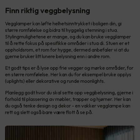
Finn riktig veggbelysning
Vegglamper kan løfte helhetsinntrykket i boligen din, gi
større romfølelse og bidra til hyggelig stemning i stua.
Stylingmulighetene er mange, og du kan bruke vegglamper
til å rette fokus på spesifikke områder i stua di. Stuen er et
oppholdsrom, et rom for hygge, dermed anbefaler vi at du
gjerne bruker litt lunere belysning enn i andre rom.
Et godt tips er å lyse opp frie vegger og mørke områder, for
en større romfølelse. Her kan du for eksempel bruke opplys
(uplights) eller dekorative og runde moonlights.
Planlegg godt hvor du skal sette opp veggbelysning, gjerne i
forhold til plassering av møbler, trapper og hjørner. Her kan
du også tenke design og dekor - en vakker vegglampe kan
rett og slett også bare være flott å se på.