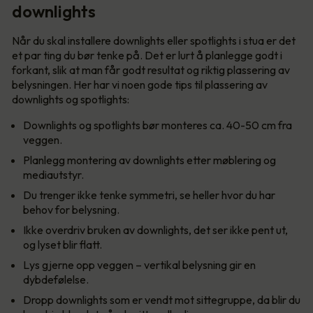
downlights
Når du skal installere downlights eller spotlights i stua er det
et par ting du bør tenke på. Det er lurt å planlegge godt i
forkant, slik at man får godt resultat og riktig plassering av
belysningen. Her har vi noen gode tips til plassering av
downlights og spotlights:
Downlights og spotlights bør monteres ca. 40-50 cm fra
veggen.
Planlegg montering av downlights etter møblering og
mediautstyr.
Du trenger ikke tenke symmetri, se heller hvor du har
behov for belysning.
Ikke overdriv bruken av downlights, det ser ikke pent ut,
og lyset blir flatt.
Lys gjerne opp veggen – vertikal belysning gir en
dybdefølelse.
Dropp downlights som er vendt mot sittegruppe, da blir du