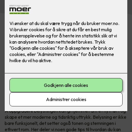
Belysning gjør mye for et rom, det skaper soner og
atmosfære. Med belysning er det kun fantasien som
stopper deg. Bilde: SG
Å oppgradere belysningen kan gi hjemmet ditt et nytt løft og
skape et mer moderne og tidsriktig uttrykk. Belysning er ikke
bare funksjonelt, det setter også tonen og stemningen i
ethvert rom. Her deler vi noen gode tips til hvordan du kan